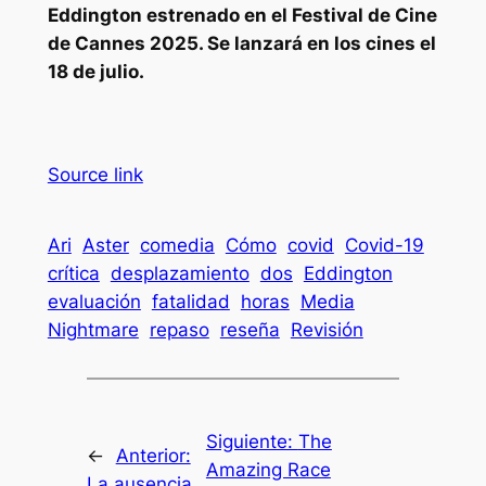
Eddington
estrenado en el Festival de Cine
de Cannes 2025. Se lanzará en los cines el
18 de julio.
Source link
Ari
Aster
comedia
Cómo
covid
Covid-19
crítica
desplazamiento
dos
Eddington
evaluación
fatalidad
horas
Media
Nightmare
repaso
reseña
Revisión
Siguiente:
The
←
Anterior:
Amazing Race
La ausencia