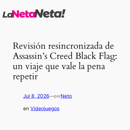
Saltar
al
contenido
Revisión resincronizada de
Assassin’s Creed Black Flag:
un viaje que vale la pena
repetir
Jul 8, 2026
—
Neto
por
en
Videojuegos