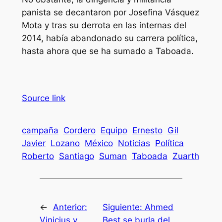
panista se decantaron por Josefina Vásquez
Mota y tras su derrota en las internas del
2014, había abandonado su carrera política,
hasta ahora que se ha sumado a Taboada.
Source link
campaña
Cordero
Equipo
Ernesto
Gil
Javier
Lozano
México
Noticias
Política
Roberto
Santiago
Suman
Taboada
Zuarth
←
Anterior:
Siguiente:
Ahmed
Vinicius y
Best se burla del