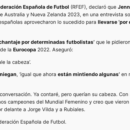
ederación Española de Futbol
(RFEF), declaró que
Jenn
 de Australia y Nueva Zelanda 2023, en una entrevista s
 españolas aprovecharon lo sucedido para
llevarse ‘por
chantaje por determinadas
futbolistas’
que le pidieron
 de la
Eurocopa
2022. Aseguró:
le la cabeza’.
 niegan
, ‘igual que ahora
están mintiendo algunas’
en r
a conversación. Ya contaré, pero querían su cabeza. C
 campeones del Mundial Femenino y creo que vieron el
r delante a Jorge Vilda y a Rubiales.
deración Española de Futbol.