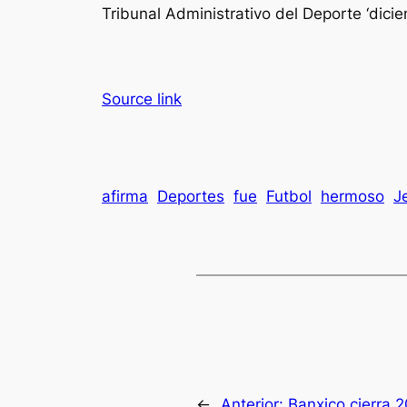
Tribunal Administrativo del Deporte ‘dici
Source link
afirma
Deportes
fue
Futbol
hermoso
J
←
Anterior:
Banxico cierra 