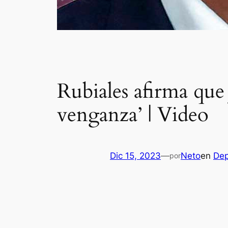
Rubiales afirma que
venganza’ | Video
Dic 15, 2023
—
Neto
en
Dep
por