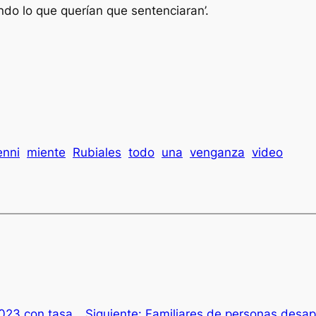
endo lo que querían que sentenciaran’.
enni
miente
Rubiales
todo
una
venganza
video
2023 con tasa
Siguiente:
Familiares de personas desa