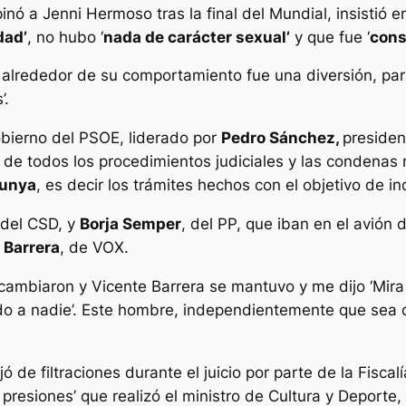
nó a Jenni Hermoso tras la final del Mundial, insistió e
dad’
, no hubo ‘
nada de carácter sexual’
y que fue ‘
cons
 alrededor de su comportamiento fue una diversión, pa
’.
gobierno del PSOE, liderado por
Pedro Sánchez,
presiden
 de todos los procedimientos judiciales y las condenas 
lunya
, es decir los trámites hechos con el objetivo de i
 del CSD, y
Borja Semper
, del PP, que iban en el avión
 Barrera
, de VOX.
cambiaron y Vicente Barrera se mantuvo y me dijo ‘Mira
do a nadie’. Este hombre, independientemente que sea d
jó de filtraciones durante el juicio por parte de la Fisc
presiones’ que realizó el ministro de Cultura y Deporte,