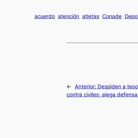
acuerdo
atención
atletas
Conade
Depo
←
Anterior:
Despiden a teso
contra civiles; alega defensa