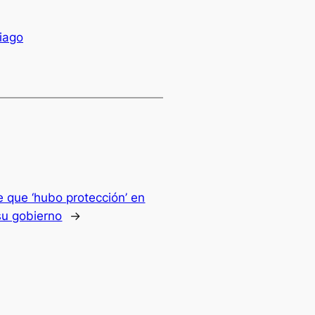
iago
 que ‘hubo protección’ en
su gobierno
→