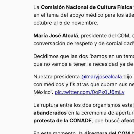
La
Comisión Nacional de Cultura Física
en el tema del apoyo médico para los atl
octubre al 5 de noviembre.
María José Alcalá
, presidente del COM
,
c
conversación de respeto y de cordialidad”
Decidimos que las dos íbamos en un tema 
que no vamos a tener la necesidad ya de c
Nuestra presidenta
@maryjosealcala
dijo
con médicos y fisiatras que cubran sus 
México”.
pic.twitter.com/0oPx0U6mLv
La ruptura entre los dos organismos est
abanderados
en la ceremonia de apertur
protesta de la CONADE
, que buscó
afect
En este momento, la
directora del COM
h