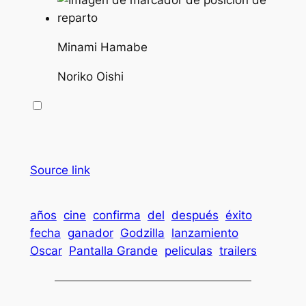
Minami Hamabe
Noriko Oishi
Source link
años
cine
confirma
del
después
éxito
fecha
ganador
Godzilla
lanzamiento
Oscar
Pantalla Grande
peliculas
trailers