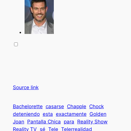
Source link
Bachelorette
casarse
Chapple
Chock
deteniendo
esta
exactamente
Golden
Joan
Pantalla Chica
para
Reality Show
Reality TV
sé
Tele
Telerrealidad