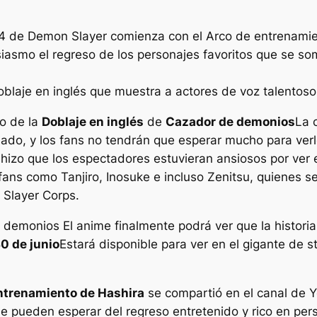
a 4 de Demon Slayer comienza con el Arco de entrenamie
asmo el regreso de los personajes favoritos que se so
doblaje en inglés que muestra a actores de voz talentosos
o de la
Doblaje en inglés
de
Cazador de demonios
La 
ado, y los fans no tendrán que esperar mucho para verlo
hizo que los espectadores estuvieran ansiosos por ver el
 fans como Tanjiro, Inosuke e incluso Zenitsu, quienes
 Slayer Corps.
 demonios
El anime finalmente podrá ver que la histori
0 de junio
Estará disponible para ver en el gigante de s
 entrenamiento de Hashira
se compartió en el canal de Y
rie pueden esperar del regreso entretenido y rico en pe