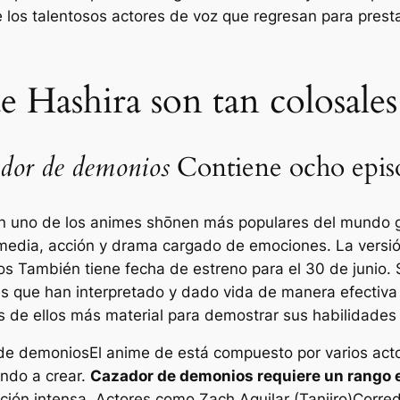
los talentosos actores de voz que regresan para prestar
de Hashira son tan colosale
dor de demonios
Contiene ocho epis
n uno de los animes shōnen más populares del mundo gr
media, acción y drama cargado de emociones. La versión 
os
También tiene fecha de estreno para el 30 de junio. 
res que han interpretado y dado vida de manera efecti
os de ellos más material para demostrar sus habilidades
de demonios
El anime de está compuesto por varios act
ndo a crear.
Cazador de demonios
requiere un rango e
n intensa. Actores como Zach Aguilar (Tanjiro)
Corred