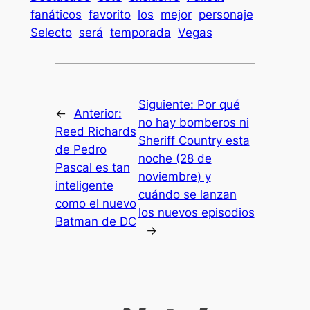
fanáticos
favorito
los
mejor
personaje
Selecto
será
temporada
Vegas
Siguiente:
Por qué
←
Anterior:
no hay bomberos ni
Reed Richards
Sheriff Country esta
de Pedro
noche (28 de
Pascal es tan
noviembre) y
inteligente
cuándo se lanzan
como el nuevo
los nuevos episodios
Batman de DC
→