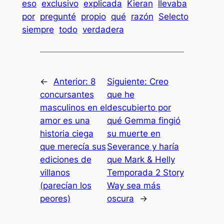
eso
exclusivo
explicada
Kieran
llevaba
por
pregunté
propio
qué
razón
Selecto
siempre
todo
verdadera
←
Anterior:
8
Siguiente:
Creo
concursantes
que he
masculinos en el
descubierto por
amor es una
qué Gemma fingió
historia ciega
su muerte en
que merecía sus
Severance y haría
ediciones de
que Mark & ​​Helly
villanos
Temporada 2 Story
(parecían los
Way sea más
peores)
oscura
→