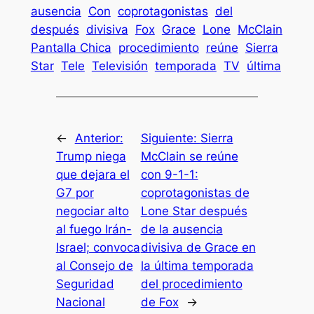
ausencia
Con
coprotagonistas
del
después
divisiva
Fox
Grace
Lone
McClain
Pantalla Chica
procedimiento
reúne
Sierra
Star
Tele
Televisión
temporada
TV
última
←
Anterior:
Siguiente:
Sierra
Trump niega
McClain se reúne
que dejara el
con 9-1-1:
G7 por
coprotagonistas de
negociar alto
Lone Star después
al fuego Irán-
de la ausencia
Israel; convoca
divisiva de Grace en
al Consejo de
la última temporada
Seguridad
del procedimiento
Nacional
de Fox
→