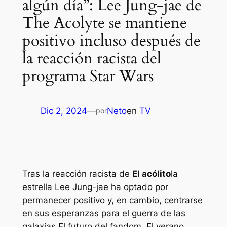
algún día”: Lee Jung-jae de
The Acolyte se mantiene
positivo incluso después de
la reacción racista del
programa Star Wars
Dic 2, 2024
—
Neto
en
TV
por
Tras la reacción racista de
El acólito
la
estrella Lee Jung-jae ha optado por
permanecer positivo y, en cambio, centrarse
en sus esperanzas para el
guerra de las
galaxias
El futuro del fandom. El verano