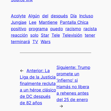
Acolyte
Algún
del
después
Día
Incluso
Jungjae
Lee
Mantiene
Pantalla Chica
positivo
programa
puedo
racismo
racista
reacción
solo
Star
Tele
Televisión
tener
terminará
TV
Wars
Siguiente:
Trump
←
Anterior:
La
promete un
Liga de la Justicia
'infierno' si
finalmente recluta
Hamás no libera
a un héroe clásico
a rehenes antes
de DC después
del 25 de enero
de 82 años
→