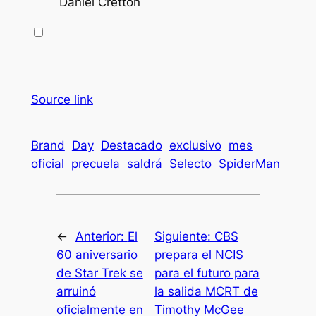
Daniel Cretton
Source link
Brand
Day
Destacado
exclusivo
mes
oficial
precuela
saldrá
Selecto
SpiderMan
←
Anterior:
El
Siguiente:
CBS
60 aniversario
prepara el NCIS
de Star Trek se
para el futuro para
arruinó
la salida MCRT de
oficialmente en
Timothy McGee