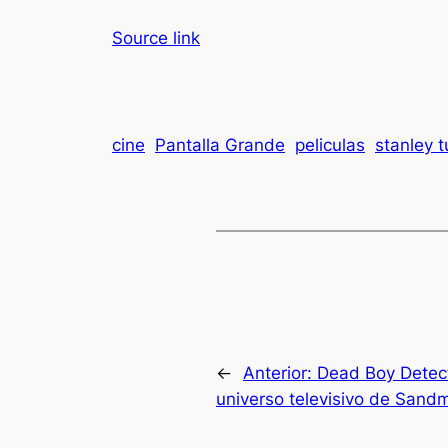
Source link
cine
Pantalla Grande
peliculas
stanley t
←
Anterior:
Dead Boy Detect
universo televisivo de Sand