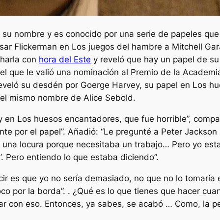
a su nombre y es conocido por una serie de papeles qu
sar Flickerman en
Los juegos del hambre
a Mitchell Ga
charla con
hora del Este
y reveló que hay un papel de su 
apel que le valió una nominación al Premio de la Academ
reveló su desdén por Goerge Harvey, su papel en
Los hu
del mismo nombre de Alice Sebold.
y en
Los huesos encantadores
, que fue horrible”, compa
ente por el papel”. Añadió: “Le pregunté a Peter Jackson
es una locura porque necesitaba un trabajo… Pero yo esta
n’. Pero entiendo lo que estaba diciendo”.
cir es que yo no sería demasiado, no que no lo tomaría
oco por la borda”. . ¿Qué es lo que tienes que hacer cua
ar con eso. Entonces, ya sabes, se acabó … Como, la pel