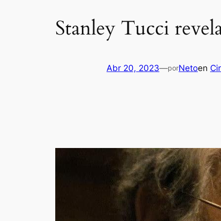
Stanley Tucci revela
Abr 20, 2023
—
Neto
en
Ci
por