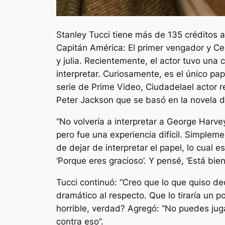
Stanley Tucci tiene más de 135 créditos 
Capitán América: El primer vengador
y Ce
y julia
. Recientemente, el actor tuvo una 
interpretar. Curiosamente, es el único p
serie de Prime Video,
Ciudadela
el actor 
Peter Jackson que se basó en la novela 
“No volvería a interpretar a George Harve
pero fue una experiencia difícil. Simplem
de dejar de interpretar el papel, lo cual 
‘Porque eres gracioso’. Y pensé, ‘Está bie
Tucci continuó: “Creo que lo que quiso de
dramático al respecto. Que lo tiraría un p
horrible, verdad? Agregó: “No puedes jug
contra eso”.