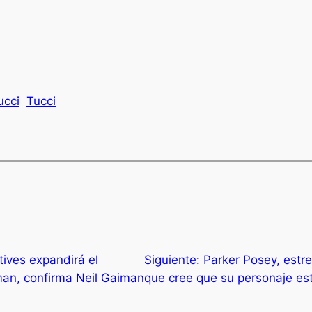
ucci
Tucci
ives expandirá el
Siguiente:
Parker Posey, estre
man, confirma Neil Gaiman
que cree que su personaje es