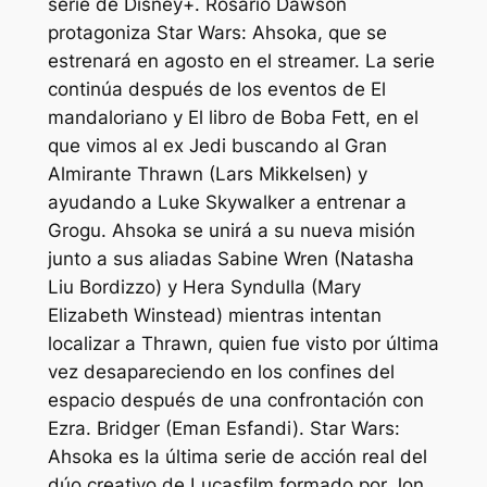
serie de Disney+. Rosario Dawson
protagoniza
Star Wars: Ahsoka
, que se
estrenará en agosto en el streamer. La serie
continúa después de los eventos de
El
mandaloriano
y
El libro de Boba Fett
, en el
que vimos al ex Jedi buscando al Gran
Almirante Thrawn (Lars Mikkelsen) y
ayudando a Luke Skywalker a entrenar a
Grogu. Ahsoka se unirá a su nueva misión
junto a sus aliadas Sabine Wren (Natasha
Liu Bordizzo) y Hera Syndulla (Mary
Elizabeth Winstead) mientras intentan
localizar a Thrawn, quien fue visto por última
vez desapareciendo en los confines del
espacio después de una confrontación con
Ezra. Bridger (Eman Esfandi).
Star Wars:
Ahsoka
es la última serie de acción real del
dúo creativo de Lucasfilm formado por Jon