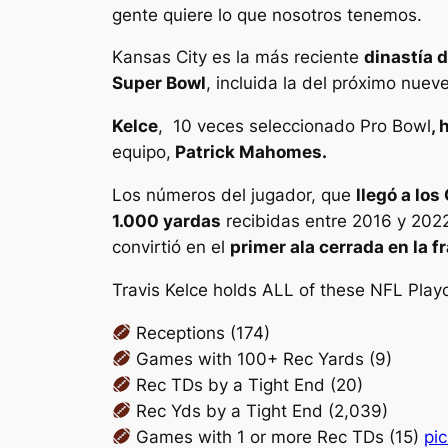
gente quiere lo que nosotros tenemos.
Kansas City es la más reciente
dinastía 
Super Bowl
, incluida la del próximo nuev
Kelce
, 10 veces seleccionado Pro Bowl
,
equipo,
Patrick Mahomes.
Los números del jugador, que
llegó a los
1.000 yardas
recibidas entre 2016 y 20
convirtió en el
primer ala cerrada en la f
Travis Kelce holds ALL of these NFL Playo
Receptions (174)
Games with 100+ Rec Yards (9)
Rec TDs by a Tight End (20)
Rec Yds by a Tight End (2,039)
Games with 1 or more Rec TDs (15)
pi