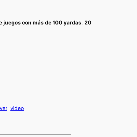
e juegos con más de 100 yardas
,
20
ver
video