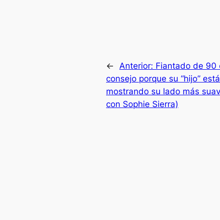
←
Anterior:
Fiantado de 90 
consejo porque su “hijo” est
mostrando su lado más suave
con Sophie Sierra)