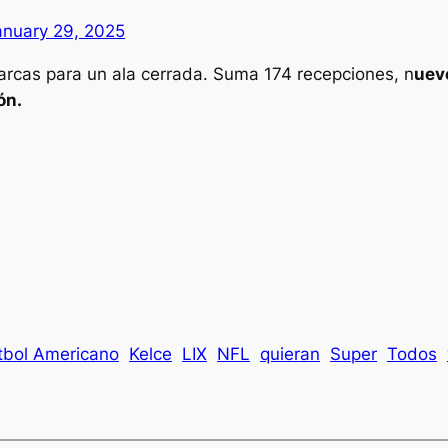
anuary 29, 2025
rcas para un ala cerrada. Suma 174 recepciones, n
uev
ón.
tbol Americano
Kelce
LIX
NFL
quieran
Super
Todos