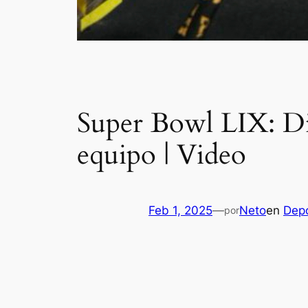
Super Bowl LIX: Dis
equipo | Video
Feb 1, 2025
—
Neto
en
Dep
por