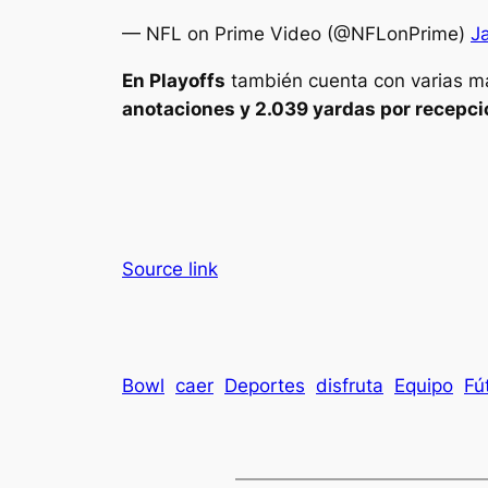
— NFL on Prime Video (@NFLonPrime)
J
En Playoffs
también cuenta con varias ma
anotaciones y 2.039 yardas por recepci
Source link
Bowl
caer
Deportes
disfruta
Equipo
Fú