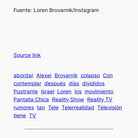
Fuente:
Loren Brovarnik/Instagram
Source link
abordar
Alexei
Brovarnik
colapso
Con
contemplar
después
días
divididos
frustrante
Israel
Loren
los
movimiento
Pantalla Chica
Reality Show
Reality TV
rumores
tan
Tele
Telerrealidad
Televisión
tiene
TV