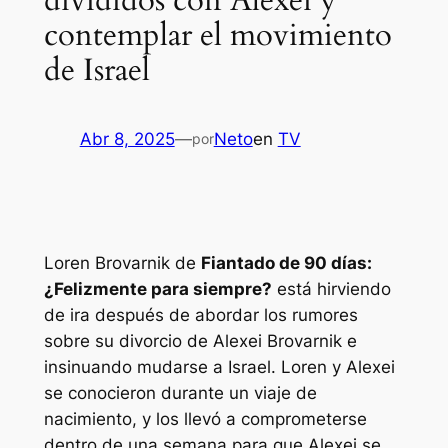
divididos con Alexei y
contemplar el movimiento
de Israel
Abr 8, 2025
—
Neto
en
TV
por
Loren Brovarnik de
Fiantado de 90 días:
¿Felizmente para siempre?
está hirviendo
de ira después de abordar los rumores
sobre su divorcio de Alexei Brovarnik e
insinuando mudarse a Israel. Loren y Alexei
se conocieron durante un viaje de
nacimiento, y los llevó a comprometerse
dentro de una semana para que Alexei se