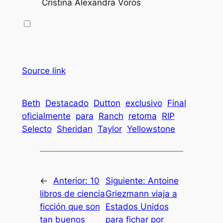
Cristina Alexandra Voros
Source link
Beth
Destacado
Dutton
exclusivo
Final
oficialmente
para
Ranch
retoma
RIP
Selecto
Sheridan
Taylor
Yellowstone
←
Anterior:
10
Siguiente:
Antoine
libros de ciencia
Griezmann viaja a
ficción que son
Estados Unidos
tan buenos
para fichar por