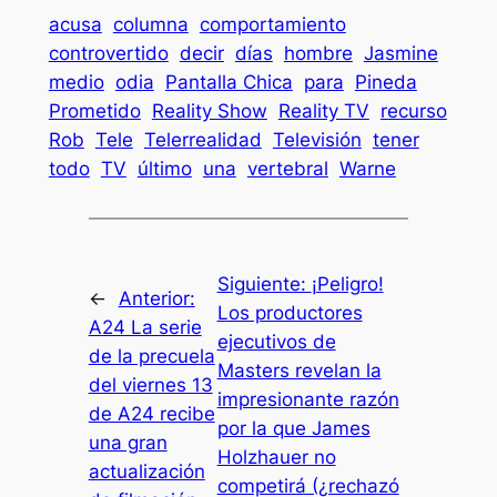
acusa
columna
comportamiento
controvertido
decir
días
hombre
Jasmine
medio
odia
Pantalla Chica
para
Pineda
Prometido
Reality Show
Reality TV
recurso
Rob
Tele
Telerrealidad
Televisión
tener
todo
TV
último
una
vertebral
Warne
Siguiente:
¡Peligro!
←
Anterior:
Los productores
A24 La serie
ejecutivos de
de la precuela
Masters revelan la
del viernes 13
impresionante razón
de A24 recibe
por la que James
una gran
Holzhauer no
actualización
competirá (¿rechazó