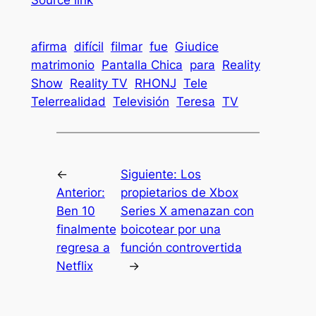
Source link
afirma
difícil
filmar
fue
Giudice
matrimonio
Pantalla Chica
para
Reality
Show
Reality TV
RHONJ
Tele
Telerrealidad
Televisión
Teresa
TV
←
Siguiente:
Los
Anterior:
propietarios de Xbox
Ben 10
Series X amenazan con
finalmente
boicotear por una
regresa a
función controvertida
Netflix
→