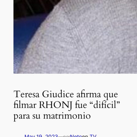
Teresa Giudice afirma que
filmar RHONJ fue “difícil”
para su matrimonio
May 19, 2023
—
Neto
en
TV
por