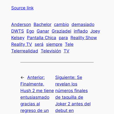
Source link
Anderson
Bachelor
cambio
demasiado
DWTS
Ego
Ganar
Graziadei
inflado
Joey
Kelsey
Pantalla Chica
para
Reality Show
Reality TV
será
siempre
Tele
Telerrealidad
Televisión
TV
←
Anterior:
Siguiente:
Se
Finalmente,
revelan los
Hush 2 me tiene
números finales
entusiasmado
de taquilla de
gracias al
Joker 2 antes del
regreso de un
debut en