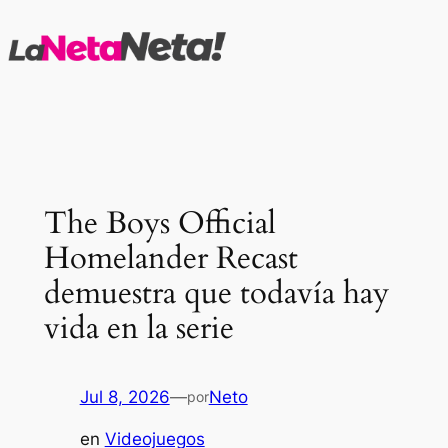
Saltar
al
contenido
The Boys Official
Homelander Recast
demuestra que todavía hay
vida en la serie
Jul 8, 2026
—
Neto
por
en
Videojuegos