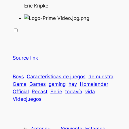
Eric Kripke
Source link
Boys
Características de juegos
demuestra
Game
Games
gaming
hay
Homelander
Official
Recast
Serie
todavía
vida
Videojuegos
←
Anterior:
Siguiente:
Estamos