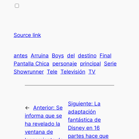
Source link
antes
Arruina
Boys
del
destino
Final
Pantalla Chica
personaje
principal
Serie
Showrunner
Tele
Televisión
TV
Siguiente:
La
←
Anterior:
Se
adaptación
informa que se
fantástica de
ha revelado la
Disney en 16
ventana de
partes hace que