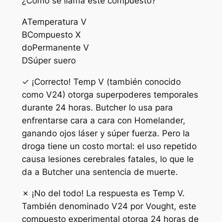
¿Cómo se llama este compuesto?
A
Temperatura V
B
Compuesto X
do
Permanente V
D
Súper suero
✓ ¡Correcto! Temp V (también conocido
como V24) otorga superpoderes temporales
durante 24 horas. Butcher lo usa para
enfrentarse cara a cara con Homelander,
ganando ojos láser y súper fuerza. Pero la
droga tiene un costo mortal: el uso repetido
causa lesiones cerebrales fatales, lo que le
da a Butcher una sentencia de muerte.
✗ ¡No del todo! La respuesta es Temp V.
También denominado V24 por Vought, este
compuesto experimental otorga 24 horas de