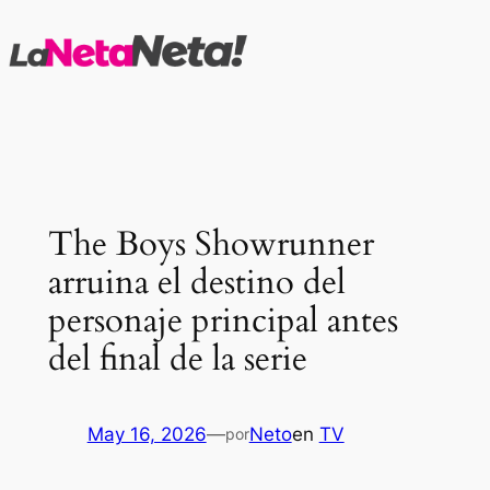
Saltar
al
contenido
The Boys Showrunner
arruina el destino del
personaje principal antes
del final de la serie
May 16, 2026
—
Neto
en
TV
por