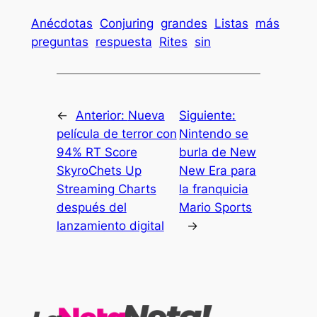
Anécdotas
Conjuring
grandes
Listas
más
preguntas
respuesta
Rites
sin
←
Anterior:
Nueva
Siguiente:
película de terror con
Nintendo se
94% RT Score
burla de New
SkyroChets Up
New Era para
Streaming Charts
la franquicia
después del
Mario Sports
lanzamiento digital
→