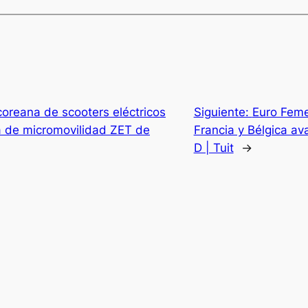
oreana de scooters eléctricos
Siguiente:
Euro Feme
a de micromovilidad ZET de
Francia y Bélgica a
D | Tuit
→