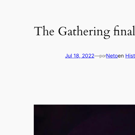
The Gathering finali
Jul 18, 2022
—
Neto
en
Hist
por