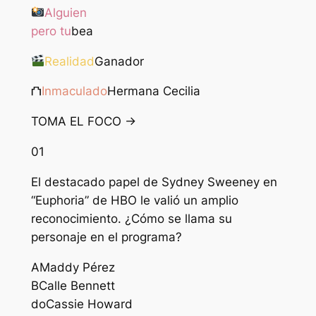
Alguien
pero tu
bea
Realidad
Ganador
⛫
Inmaculado
Hermana Cecilia
TOMA EL FOCO →
01
El destacado papel de Sydney Sweeney en
“Euphoria” de HBO le valió un amplio
reconocimiento. ¿Cómo se llama su
personaje en el programa?
A
Maddy Pérez
B
Calle Bennett
do
Cassie Howard