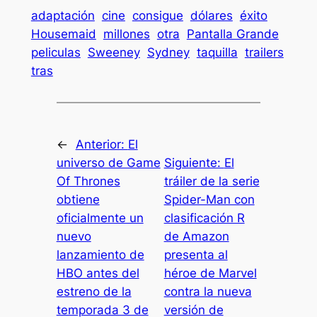
adaptación
cine
consigue
dólares
éxito
Housemaid
millones
otra
Pantalla Grande
peliculas
Sweeney
Sydney
taquilla
trailers
tras
←
Anterior:
El
universo de Game
Siguiente:
El
Of Thrones
tráiler de la serie
obtiene
Spider-Man con
oficialmente un
clasificación R
nuevo
de Amazon
lanzamiento de
presenta al
HBO antes del
héroe de Marvel
estreno de la
contra la nueva
temporada 3 de
versión de