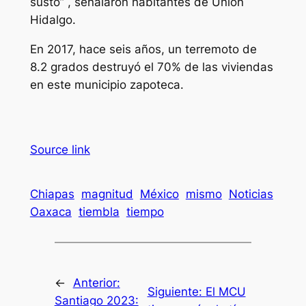
susto” , señalaron habitantes de Unión
Hidalgo.
En 2017, hace seis años, un terremoto de
8.2 grados destruyó el 70% de las viviendas
en este municipio zapoteca.
Source link
Chiapas
magnitud
México
mismo
Noticias
Oaxaca
tiembla
tiempo
←
Anterior:
Siguiente:
El MCU
Santiago 2023: