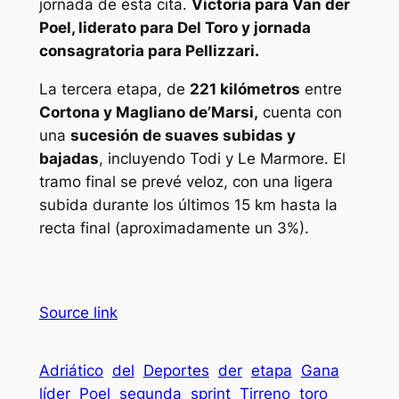
jornada de esta cita.
Victoria para Van der
Poel, liderato para Del Toro y jornada
consagratoria para Pellizzari.
La tercera etapa, de
221 kilómetros
entre
Cortona y Magliano de’Marsi,
cuenta con
una
sucesión de suaves subidas y
bajadas
, incluyendo Todi y Le Marmore. El
tramo final se prevé veloz, con una ligera
subida durante los últimos 15 km hasta la
recta final (aproximadamente un 3%).
Source link
Adriático
del
Deportes
der
etapa
Gana
líder
Poel
segunda
sprint
Tirreno
toro