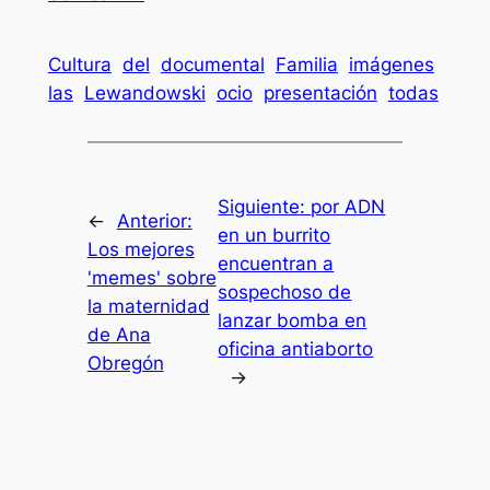
Cultura
del
documental
Familia
imágenes
las
Lewandowski
ocio
presentación
todas
Siguiente:
por ADN
←
Anterior:
en un burrito
Los mejores
encuentran a
'memes' sobre
sospechoso de
la maternidad
lanzar bomba en
de Ana
oficina antiaborto
Obregón
→