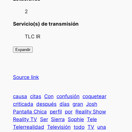
2
Servicio(s) de transmisión
TLC IR
Expandir
Source link
causa
citas
Con
confusión
coquetear
criticada
después
días
gran
Josh
Pantalla Chica
perfil
por
Reality Show
Reality TV
Ser
Sierra
Sophie
Tele
Telerrealidad
Televisión
todo
TV
una