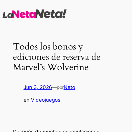
Saltar
al
contenido
Todos los bonos y
ediciones de reserva de
Marvel’s Wolverine
Jun 3, 2026
—
Neto
por
en
Videojuegos
Después de muchas especulaciones,