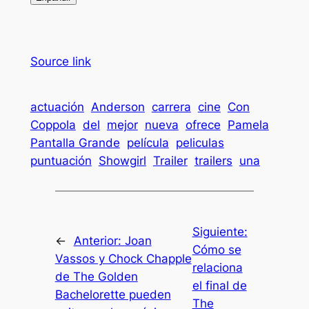
Source link
actuación
Anderson
carrera
cine
Con
Coppola
del
mejor
nueva
ofrece
Pamela
Pantalla Grande
película
peliculas
puntuación
Showgirl
Trailer
trailers
una
Siguiente:
←
Anterior:
Joan
Cómo se
Vassos y Chock Chapple
relaciona
de The Golden
el final de
Bachelorette pueden
The