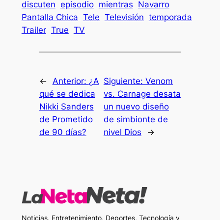
discuten
episodio
mientras
Navarro
Pantalla Chica
Tele
Televisión
temporada
Trailer
True
TV
←
Anterior:
¿A
Siguiente:
Venom
qué se dedica
vs. Carnage desata
Nikki Sanders
un nuevo diseño
de Prometido
de simbionte de
de 90 días?
nivel Dios
→
Noticias, Entretenimiento, Deportes, Tecnología y