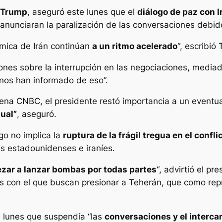
 Trump
, aseguró este lunes que el
diálogo de paz con I
nunciaran la paralización de las conversaciones debido 
ámica de Irán continúan
a un ritmo acelerado
“, escribió
ones sobre la interrupción en las negociaciones, media
nos han informado de eso”.
dena CNBC, el presidente restó importancia a un eventua
ual”
, aseguró.
go no implica la
ruptura de la frágil tregua en el confli
 estadounidenses e iraníes.
zar a lanzar bombas por todas partes
“, advirtió el p
íes con el que buscan presionar a Teherán, que como repr
e lunes que suspendía “las
conversaciones y el interc