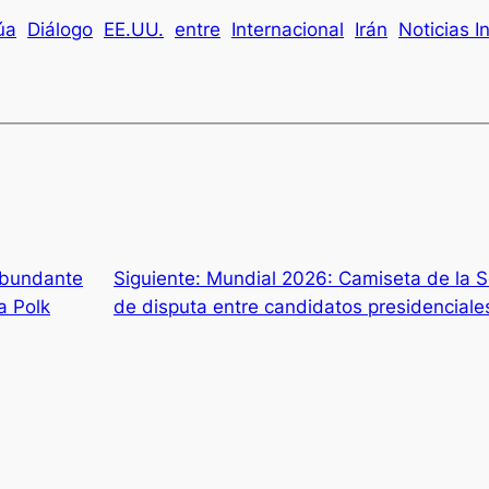
úa
Diálogo
EE.UU.
entre
Internacional
Irán
Noticias I
abundante
Siguiente:
Mundial 2026: Camiseta de la 
a Polk
de disputa entre candidatos presidenciale