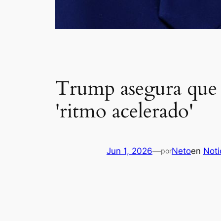
Trump asegura que 
'ritmo acelerado'
Jun 1, 2026
—
Neto
en
Noti
por