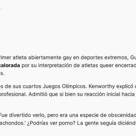
V
l primer atleta abiertamente gay en deportes extremos, G
calorada
por su interpretación de atletas queer encerrad
s.
s de sus cuartos Juegos Olímpicos. Kenworthy explicó
rofesional. Admitió que si bien su reacción inicial hacia
. Fue divertido verlo, pero era una especie de obscenid
cachondos.’ ¿Podrías ver porno? La gente seguía dicién