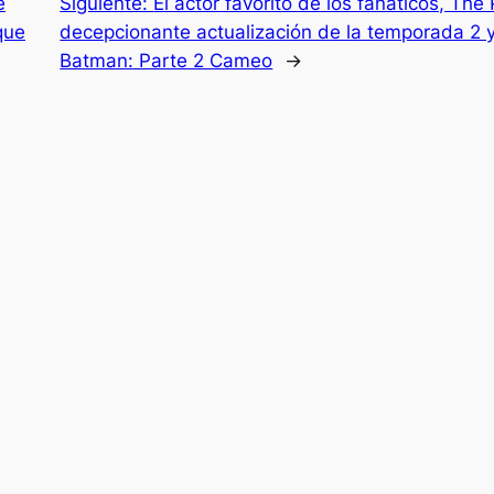
e
Siguiente:
El actor favorito de los fanáticos, The
que
decepcionante actualización de la temporada 2 y
Batman: Parte 2 Cameo
→