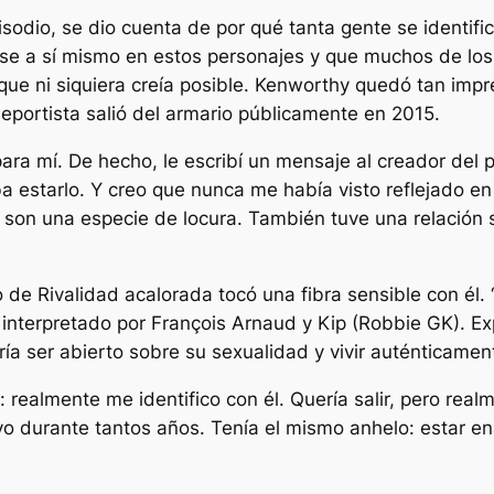
isodio, se dio cuenta de por qué tanta gente se identif
se a sí mismo en estos personajes y que muchos de los
ue ni siquiera creía posible. Kenworthy quedó tan imp
eportista salió del armario públicamente en 2015.
para mí. De hecho, le escribí un mensaje al creador del
estarlo. Y creo que nunca me había visto reflejado en
s son una especie de locura. También tuve una relación 
co de
Rivalidad acalorada
tocó una fibra sensible con él. 
, interpretado por François Arnaud y Kip (Robbie GK). Exp
ía ser abierto sobre su sexualidad y vivir auténticament
: realmente me identifico con él. Quería salir, pero rea
 yo durante tantos años. Tenía el mismo anhelo: estar e