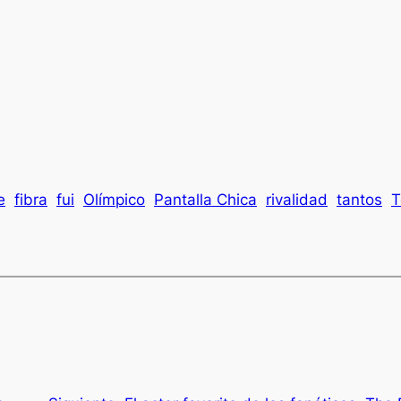
e
fibra
fui
Olímpico
Pantalla Chica
rivalidad
tantos
T