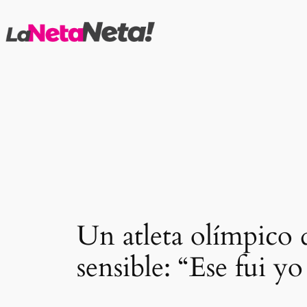
Saltar
al
contenido
Un atleta olímpico d
sensible: “Ese fui y