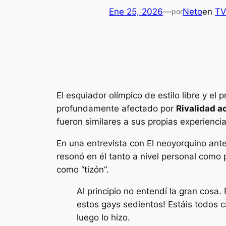
Ene 25, 2026
—
Neto
en
T
por
El esquiador olímpico de estilo libre y e
profundamente afectado por
Rivalidad a
fueron similares a sus propias experiencia
En una entrevista con
El neoyorquino
ante
resonó en él tanto a nivel personal como p
como “
tizón
“.
Al principio no entendí la gran cosa
estos gays sedientos! Estáis todos 
luego lo hizo.