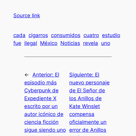
Source link
cada
cigarros
consumidos
cuatro
estudio
fue
ilegal
México
Noticias
revela
uno
←
Anterior:
El
Siguiente:
El
episodio más
nuevo personaje
Cyberpunk de
de El Señor de
Expediente X
los Anillos de
escrito por un
Kate Winslet
autor icónico de
compensa
ciencia ficción
oficialmente un
sigue siendo uno
error de Anillos