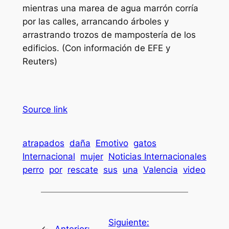
mientras una marea de agua marrón corría
por las calles, arrancando árboles y
arrastrando trozos de mampostería de los
edificios. (Con información de EFE y
Reuters)
Source link
atrapados
daña
Emotivo
gatos
Internacional
mujer
Noticias Internacionales
perro
por
rescate
sus
una
Valencia
video
Siguiente: