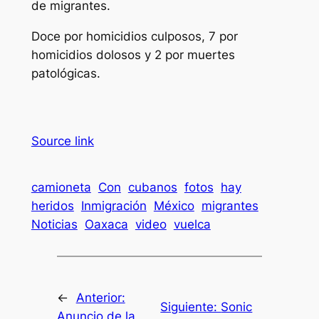
de migrantes.
Doce por homicidios culposos, 7 por
homicidios dolosos y 2 por muertes
patológicas.
Source link
camioneta
Con
cubanos
fotos
hay
heridos
Inmigración
México
migrantes
Noticias
Oaxaca
video
vuelca
←
Anterior:
Siguiente:
Sonic
Anuncio de la