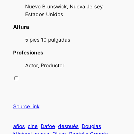
Nuevo Brunswick, Nueva Jersey,
Estados Unidos
Altura
5 pies 10 pulgadas
Profesiones
Actor, Productor
Source link
años
cine
Dafoe
después
Douglas
Michael
nueva
Oliver
Pantalla Grande