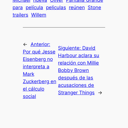
para
película
peliculas
reúnen
Stone
trailers
Willem
←
Anterior:
Siguiente:
David
Por qué Jesse
Harbour aclara su
Eisenberg no
relación con Millie
interpreta a
Bobby Brown
Mark
después de las
Zuckerberg en
acusaciones de
el cálculo
Stranger Things
→
social