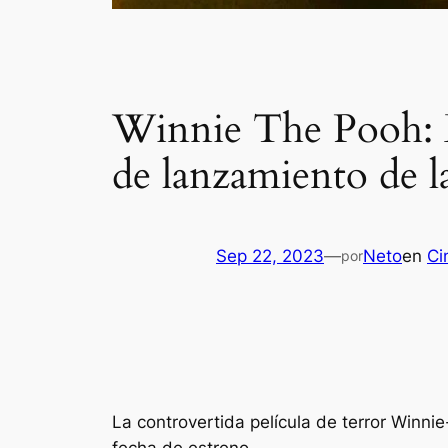
Winnie The Pooh: B
de lanzamiento de l
Sep 22, 2023
—
Neto
en
Ci
por
La controvertida película de terror Winni
fecha de estreno.