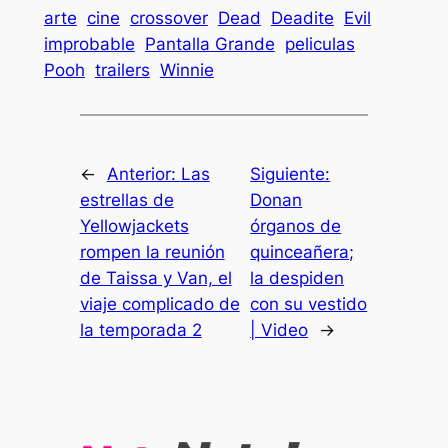
arte
cine
crossover
Dead
Deadite
Evil
improbable
Pantalla Grande
peliculas
Pooh
trailers
Winnie
←
Anterior:
Las
Siguiente:
estrellas de
Donan
Yellowjackets
órganos de
rompen la reunión
quinceañera;
de Taissa y Van, el
la despiden
viaje complicado de
con su vestido
la temporada 2
| Video
→