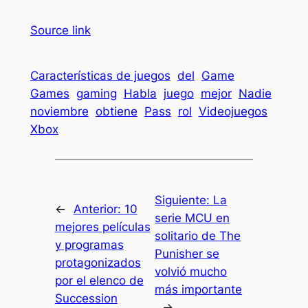
Source link
Características de juegos
del
Game
Games
gaming
Habla
juego
mejor
Nadie
noviembre
obtiene
Pass
rol
Videojuegos
Xbox
Siguiente:
La
←
Anterior:
10
serie MCU en
mejores películas
solitario de The
y programas
Punisher se
protagonizados
volvió mucho
por el elenco de
más importante
Succession
→