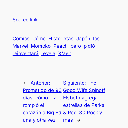
Source link
Comics
Cómo
Historietas
Japón
los
Marvel
Momoko
Peach
pero
pidió
reinventará
revela
XMen
←
Anterior:
Siguiente:
The
Prometido de 90
Good Wife Spinoff
días: cómo Liz le
Elsbeth agrega
rompió el
estrellas de Parks
corazón a Big Ed
& Rec, 30 Rock y
una y otra vez
más
→