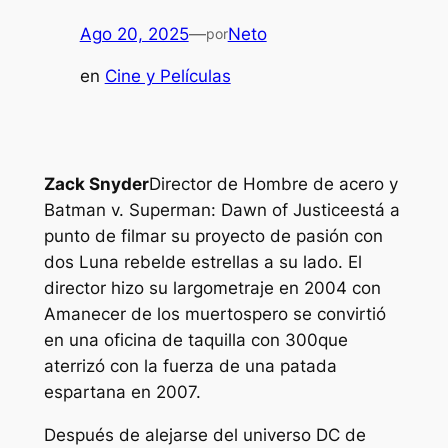
Ago 20, 2025
—
Neto
por
en
Cine y Películas
Zack Snyder
Director de
Hombre de acero
y
Batman v. Superman: Dawn of Justice
está a
punto de filmar su proyecto de pasión con
dos
Luna rebelde
estrellas a su lado. El
director hizo su largometraje en 2004 con
Amanecer de los muertos
pero se convirtió
en una oficina de taquilla con
300
que
aterrizó con la fuerza de una patada
espartana en 2007.
Después de alejarse del universo DC de