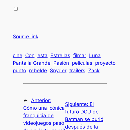
Source link
cine
Con
esta
Estrellas
filmar
Luna
Pantalla Grande
Pasión
peliculas
proyecto
punto
rebelde
Snyder
trailers
Zack
←
Anterior:
Siguiente:
El
Cómo una icónica
futuro DCU de
franquicia de
Batman se burló
videojuegos pasó
después de la