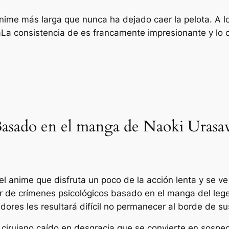
nime más larga que nunca ha dejado caer la pelota. A l
a
La consistencia de es francamente impresionante y lo c
asado en el manga de Naoki Urasa
del anime que disfruta un poco de la acción lenta y se v
ller de crímenes psicológicos basado en el manga del l
dores les resultará difícil no permanecer al borde de su
 cirujano caído en desgracia que se convierte en sospe