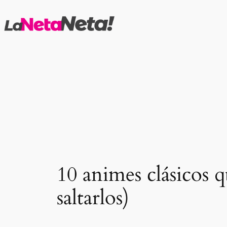
Saltar
al
contenido
10 animes clásicos 
saltarlos)