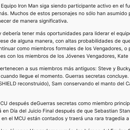
Equipo Iron Man siga siendo participante activo en el f
más. Muchos de estos personajes no sólo han asumido
cer de manera significativa.
 debería tener más oportunidades para liderar el equi
rese de alguna manera, con altas probabilidades de que
tinuar como miembros formales de los Vengadores, o po
ones con los miembros de los Jóvenes Vengadores, Kate 
pertenecen a sus miembros más antiguos: Steve y Buck
s cuando llegue el momento.
Guerras secretas
concluye.
SHIELD reconstruido), Sam conservando el manto del C
 MCU después de
Guerras secretas
como miembro principa
rá en
Día del Juicio Final
después de que Sebastian Stan 
 en el MCU están contados y traerá una rara tragedia a