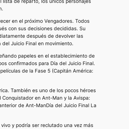
l
lista de reparto, los únicos personajes
n.
recer en el próximo
Vengadores
​​​​​. Todos
ués con sus decisiones decididas. Su
ediatamente después de devolver las
 del Juicio Final
en movimiento.
eñando papeles en el establecimiento de
pos confirmados para
Día del Juicio Final
.
películas de la Fase 5 (
Capitán América:
ica. También es uno de los pocos héroes
el Conquistador en
Ant-Man y la Avispa:
 anterior de Ant-Man
Día del Juicio Final
La
vivo y podría ser reclutado una vez más