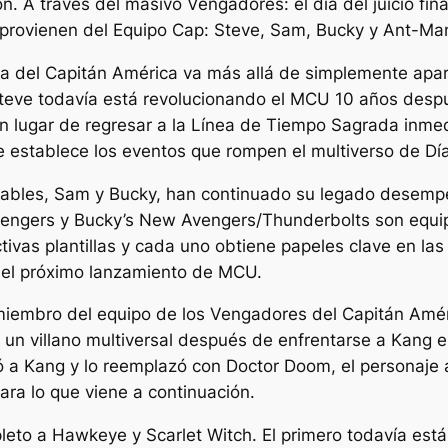
ón. A través del masivo
Vengadores: el día del juicio fina
provienen del Equipo Cap: Steve, Sam, Bucky y Ant-Ma
za del Capitán América va más allá de simplemente apa
Steve todavía está revolucionando el MCU 10 años desp
en lugar de regresar a la Línea de Tiempo Sagrada inm
que establece los eventos que rompen el multiverso de
Día
iables, Sam y Bucky, han continuado su legado desemp
engers y Bucky’s New Avengers/Thunderbolts son equi
ivas plantillas y cada uno obtiene papeles clave en las 
r el próximo lanzamiento de MCU.
embro del equipo de los Vengadores del Capitán Amér
un villano multiversal después de enfrentarse a Kang 
ó a Kang y lo reemplazó con Doctor Doom, el personaje
ara lo que viene a continuación.
o a Hawkeye y Scarlet Witch. El primero todavía está 