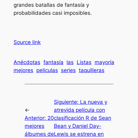
grandes batallas de fantasía y
probabilidades casi imposibles.
Source link
Anécdotas
fantasía
las
Listas
mayoría
mejores
peliculas
series
taquilleras
Siguiente:
La nueva y
←
atrevida película con
Anterior:
20
clasificación R de Sean
mejores
Bean y Daniel Day-
álbumes de
Lewis se estrena en