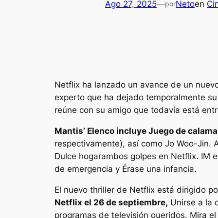
Ago 27, 2025
—
Neto
en
Ci
por
Netflix ha lanzado un avance de un nuevo 
experto que ha dejado temporalmente su p
reúne con su amigo que todavía está ent
Mantis’
Elenco incluye
Juego de calama
respectivamente), así como Jo Woo-Jin
Dulce hogar
ambos golpes en Netflix. IM e
de emergencia
y
Érase una infancia
.
El nuevo thriller de Netflix está dirigid
Netflix el 26 de septiembre,
Unirse a la 
programas de televisión queridos. Mira el