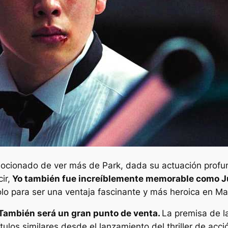
ocionado de ver más de Park, dada su actuación profu
ir,
Yo también fue increíblemente memorable como
J
lo para ser una ventaja fascinante y más heroica en
Ma
También será un gran punto de venta.
La premisa de la
ulos similares desde el lanzamiento del thriller de acc