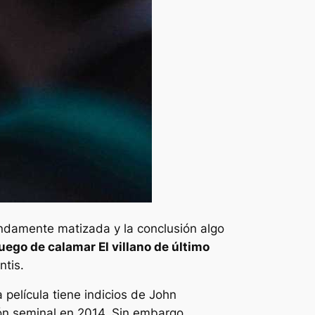
ndamente matizada y la conclusión algo
uego de calamar
El villano de último
ntis
.
 película tiene indicios de
John
ión seminal en 2014. Sin embargo,