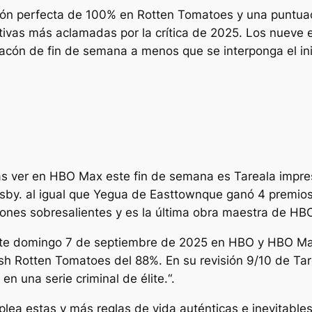
n perfecta de 100% en Rotten Tomatoes y una puntuaci
tivas más aclamadas por la crítica de 2025. Los nuev
racón de fin de semana a menos que se interponga el in
as ver en HBO Max este fin de semana es
Tarea
la impr
sby. al igual que
Yegua de Easttown
que ganó 4 premio
iones sobresalientes y es la última obra maestra de HB
te domingo 7 de septiembre de 2025 en HBO y HBO Max.
esh Rotten Tomatoes del 88%. En su revisión 9/10 de
Ta
en una serie criminal de élite.
“.
lea estas y más reglas de vida auténticas e inevitables