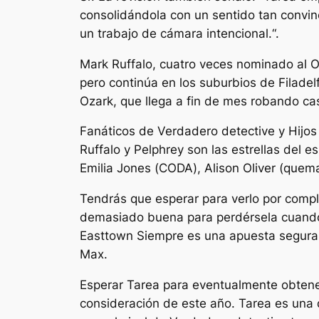
consolidándola con un sentido tan convinc
un trabajo de cámara intencional.
“.
Mark Ruffalo, cuatro veces nominado al O
pero continúa en los suburbios de Filade
Ozark, que llega a fin de mes robando ca
Fanáticos de
Verdadero detective
y
Hijos
Ruffalo y Pelphrey son las estrellas del 
Emilia Jones (
CODA
), Alison Oliver (
quema
Tendrás que esperar para verlo por comp
demasiado buena para perdérsela cuando 
Easttown
Siempre es una apuesta segura, 
Max.
Esperar
Tarea
para eventualmente obtene
consideración de este año.
Tarea
es una 