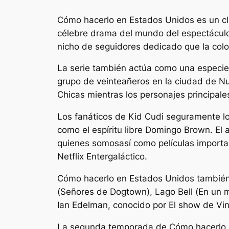
Cómo hacerlo en Estados Unidos
es un cl
célebre drama del mundo del espectácul
nicho de seguidores dedicado que la col
La serie también actúa como una especie
grupo de veinteañeros en la ciudad de N
Chicas
mientras los personajes principal
Los fanáticos de Kid Cudi seguramente l
como el espíritu libre Domingo Brown. El
quienes somos
así como películas impor
Netflix
Entergaláctico
.
Cómo hacerlo en Estados Unidos
también
(
Señores de Dogtown
), Lago Bell (
En un 
Ian Edelman, conocido por
El show de Vi
La segunda temporada de
Cómo hacerlo 