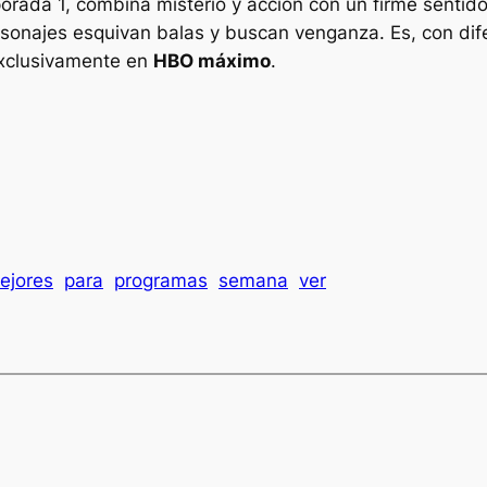
rada 1, combina misterio y acción con un firme sentido 
sonajes esquivan balas y buscan venganza. Es, con difer
exclusivamente en
HBO máximo
.
ejores
para
programas
semana
ver