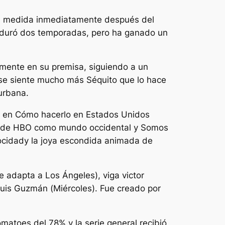
ran medida inmediatamente después del
o duró dos temporadas, pero ha ganado un
mente en su premisa, siguiendo a un
se siente mucho más
Séquito
que lo hace
urbana.
s en
Cómo hacerlo en Estados Unidos
ies de HBO como
mundo occidental
y
Somos
ocidad
y la joya escondida animada de
e adapta a Los Ángeles
), viga victor
Luis Guzmán (
Miércoles
). Fue creado por
atoes del 78% y la serie general recibió