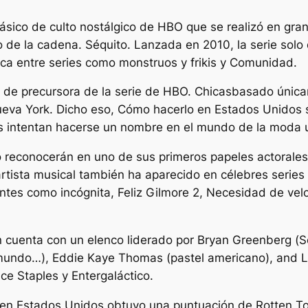
ásico de culto nostálgico de HBO que se realizó en g
o de la cadena.
Séquito
. Lanzada en 2010, la serie sol
oca entre series como
monstruos y frikis
y
Comunidad
.
 de precursora de la serie de HBO.
Chicas
basado única
ueva York. Dicho eso,
Cómo hacerlo en Estados Unidos
es intentan hacerse un nombre en el mundo de la moda 
o reconocerán en uno de sus primeros papeles actorale
 artista musical también ha aparecido en célebres ser
tantes como
incógnita
,
Feliz Gilmore 2
,
Necesidad de vel
 cuenta con un elenco liderado por Bryan Greenberg (
S
mundo…
), Eddie Kaye Thomas (
pastel americano
), and 
nce Staples
y
Entergaláctico
.
en Estados Unidos
obtuvo una puntuación de Rotten Tom