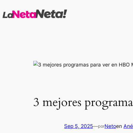
Saltar
al
contenido
3 mejores programa
Sep 5, 2025
—
Neto
en
Ané
por