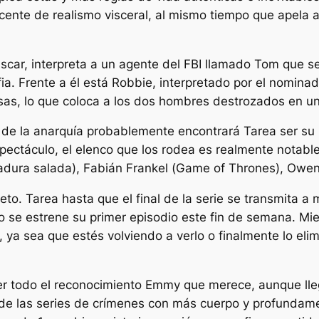
ente de realismo visceral, al mismo tiempo que apela al
scar, interpreta a un agente del FBI llamado Tom que s
lfia. Frente a él está Robbie, interpretado por el nomi
sas, lo que coloca a los dos hombres destrozados en un 
 de la anarquía
probablemente encontrará
Tarea
ser su 
espectáculo, el elenco que los rodea es realmente notabl
dura salada
), Fabián Frankel (
Game of Thrones
), Owen
leto.
Tarea
hasta que el final de la serie se transmita a
se estrene su primer episodio este fin de semana. Mie
ya sea que estés volviendo a verlo o finalmente lo eli
r todo el reconocimiento Emmy que merece, aunque lle
de las series de crímenes con más cuerpo y profundam