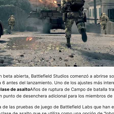
n beta abierta, Battlefield Studios comenzó a abrirse 
a 6
antes del lanzamiento. Uno de los ajustes más inter
clase de asalto
Años de ruptura de
Campo de batalla
tra
un punto de desenchera adicional para los miembros de
 de las pruebas de juego de Battlefield Labs que han e
a clase de asalto que se utiliza como una opción de “lobo